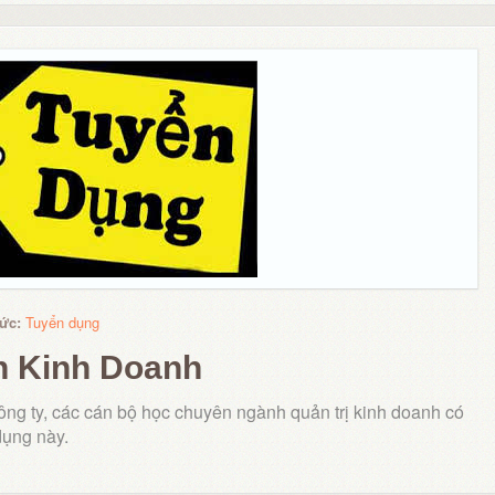
tức:
Tuyển dụng
n Kinh Doanh
ông ty, các cán bộ học chuyên ngành quản trị kinh doanh có
 dụng này.