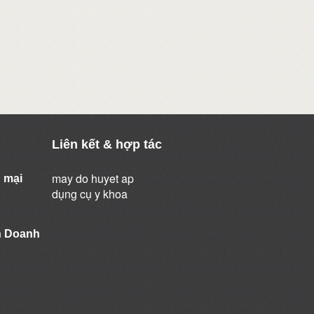
Liên kết & hợp tác
may do huyet ap
 mại
dụng cụ y khoa
h Doanh