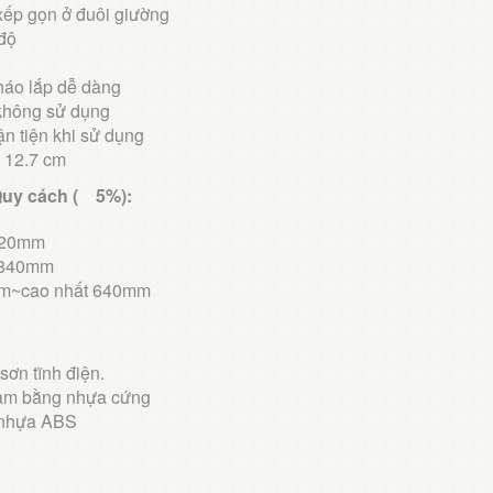
xếp gọn ở đuôi giường
độ
háo lắp dễ dàng
 không sử dụng
n tiện khi sử dụng
c 12.7 cm
Quy cách ( 5%):
 920mm
x 840mm
mm~cao nhất 640mm
ơn tĩnh điện.
làm bằng nhựa cứng
 nhựa ABS