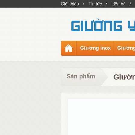
Giới thiệu
Tin tức
Liên hệ
Giường inox
Giường
Giườn
Sản phẩm