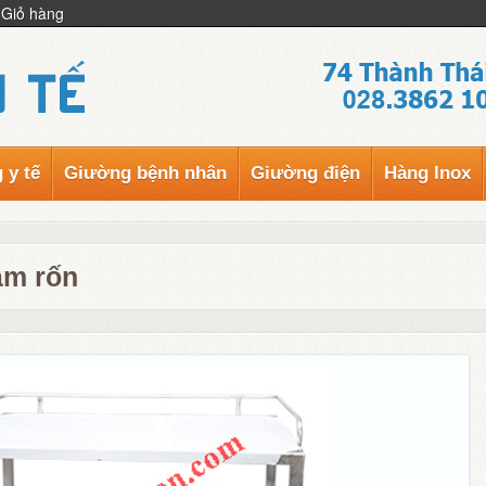
Giỏ hàng
 y tế
Giường bệnh nhân
Giường điện
Hàng Inox
àm rốn